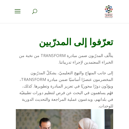
تعرّفوا إلى المدرّبين
يتألّف المدرّبون ضمن مبادرة TRANSFORM من نخبة من
الخبراء المعتمدين لإجراء تدريباتنا.
إلى جانب المنهاج والنهج التعليميّ، يشكلّ المدرّبون
المخضرمون عنصرًا أساسيًا ضمن مبادرة TRANSFORM،
ويؤدّون دورًا محوريًا في تعزيز المبادرة وتطويرها. كذلك،
فهُم يساهمون في البحث عن فرص لتنظيم دورات تطبيقيّة
في بلدانهم، ويدعمون عملية المراجعة والتحديث الدورية
للوحدات.