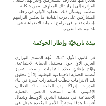
تقديرًا منها لمعارِف المشاركين وخبراتهم، تسعى
المبادرة إلى إبراز تلك المعارِف ضمن هيكلية
منظّمة. ويشكّل ذلك الخطوة الأولى في رحلة
المشاركين على درب القيادة، ما يعكس التزامهم
بإحداث تغيير في برامج الحماية الاجتماعية في
بلدانهم بعد التدريب.
نبذة تاريخيّة وإطار الحوكمة
في كانون الأول 2021، عُقِد المنتدى الوزاري
العربي الأوّل حول مستقبل الحماية الاجتماعية،
وتُوِّج بإعلانٍ يحدّد التزامات واضحة بتعزيز
أنظمة الحماية الاجتماعية الوطنية. إلا أنّ تحقيق
تلك الالتزامات يتطلّب استثمارات كبيرة في بناء
القدرات. إدراكًا لهذه الحاجة، حدّد التحالف
الإقليمي للأمم المتحدة المعني بالحماية
الاجتماعية في منطقة الشرق الأوسط وشمال
أفريقيا هدفًا مشتركًا للأمم المتّحدة يتمثل في