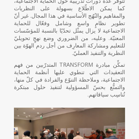
تتوفّر عدّة دورات تدريبيّة حول الحماية الاجتماعية،
كما يمكن الاطّلاع بسهولة على النظريات
والمفاهيم والنُهُج الأساسية في هذا المجال. غير أنّ
تطوير نظامٍ واسع وشامل وفعّال للحماية
الاجتماعية لا يزال يمثّل تحدّيًا بالنسبة للمؤسّسات
المعنيّة. وعليه، من الضروري وضع نهجٍ تحويليّ
للتعليم ومشاركة المعارِف من أجل ردم الهوّة بين
النظرية والتنفيذ العمليّ.
تمكِّن مبادرة TRANSFORM المتدرّبين من فهم
التعقيدات التي تنطوي عليها أنظمة الحماية
الاجتماعية، وملاحظة التنوّع والفرادة في كلّ منها،
والتمتُّع بحسّ المسؤولية لتنفيذ حلول مبتكرة
تُناسِب سياقاتهم.